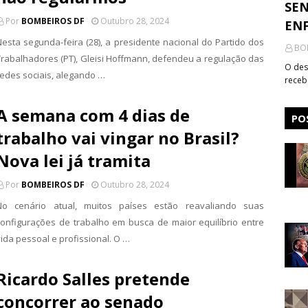
SEN
Por
BOMBEIROS DF
Outubro 28, 2024
ENF
Nesta segunda-feira (28), a presidente nacional do Partido dos
BO
Trabalhadores (PT), Gleisi Hoffmann, defendeu a regulação das
O des
redes sociais, alegando …
receb
A semana com 4 dias de
PO
trabalho vai vingar no Brasil?
Nova lei já tramita
Por
BOMBEIROS DF
Outubro 28, 2024
No cenário atual, muitos países estão reavaliando suas
configurações de trabalho em busca de maior equilíbrio entre
vida pessoal e profissional. O …
Ricardo Salles pretende
concorrer ao senado