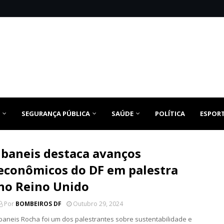
SEGURANÇA PÚBLICA
SAÚDE
POLÍTICA
ESPOR
Ibaneis destaca avanços
econômicos do DF em palestra
no Reino Unido
Por
BOMBEIROS DF
Outubro 29, 2024
Ibaneis Rocha foi um dos palestrantes sobre sustentabilidade e