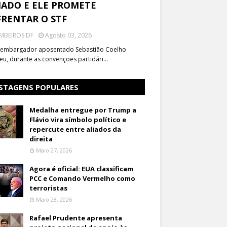
ADO E ELE PROMETE
RENTAR O STF
MBEIROS DF
Agosto 03, 2026
embargador aposentado Sebastião Coelho
eu, durante as convenções partidári…
STAGENS POPULARES
Medalha entregue por Trump a
Flávio vira símbolo político e
repercute entre aliados da
direita
Maio 27, 2026
Agora é oficial: EUA classificam
PCC e Comando Vermelho como
terroristas
Maio 28, 2026
Rafael Prudente apresenta