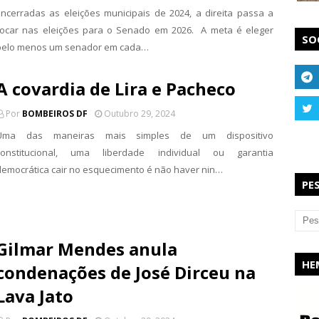
Encerradas as eleições municipais de 2024, a direita passa a
focar nas eleições para o Senado em 2026. A meta é eleger
SO
pelo menos um senador em cada…
A covardia de Lira e Pacheco
Por
BOMBEIROS DF
Outubro 29, 2024
Uma das maneiras mais simples de um dispositivo
constitucional, uma liberdade individual ou garantia
democrática cair no esquecimento é não haver nin…
PE
Gilmar Mendes anula
HE
condenações de José Dirceu na
Lava Jato