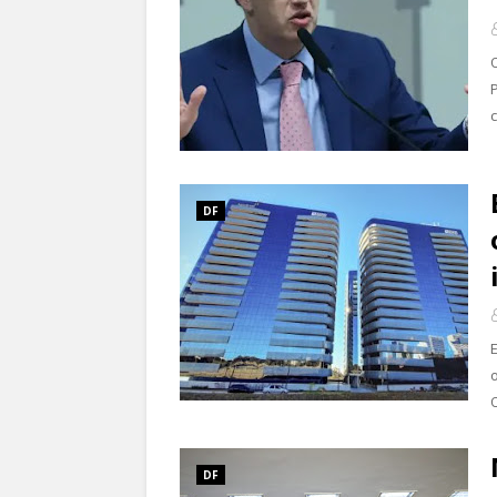
DF
DF