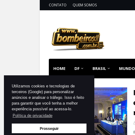
CONTATO
QUEM SOMOS
HOME
DF
BRASIL
MUNDO
Utilizamos cookies e tecnologias de
terceiros (Google) para personalizar
DF
anúncios e analisar o tráfego. Isso é feito
para garantir que você tenha a melhor
experiência possível ao acessa-lo.
Política de privacidade
Prosseguir