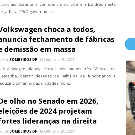
economia durante a conferência do Lide em Londres nesta
terça-feira (29) O governador …
Volkswagen choca a todos,
anuncia fechamento de fábricas
e demissão em massa
Por
BOMBEIROS DF
Outubro 29, 2024
A Volkswagen planeja fechar pelo menos três fábricas na
Alemanha, demitir dezenas de milhares de funcionários e
reduzir o tamanho das unidades fabris…
De olho no Senado em 2026,
eleições de 2024 projetam
fortes lideranças na direita
Por
BOMBEIROS DF
Outubro 29, 2024