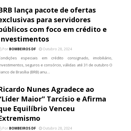
BRB lança pacote de ofertas
exclusivas para servidores
públicos com foco em crédito e
investimentos
Por
BOMBEIROS DF
Outubro 28, 2024
Condições especiais em crédito consignado, imobiliário,
investimentos, seguros e consórcio, válidas até 31 de outubro O
Banco de Brasília (BRB) anu…
Ricardo Nunes Agradece ao
“Líder Maior” Tarcísio e Afirma
que Equilíbrio Venceu
Extremismo
Por
BOMBEIROS DF
Outubro 28, 2024