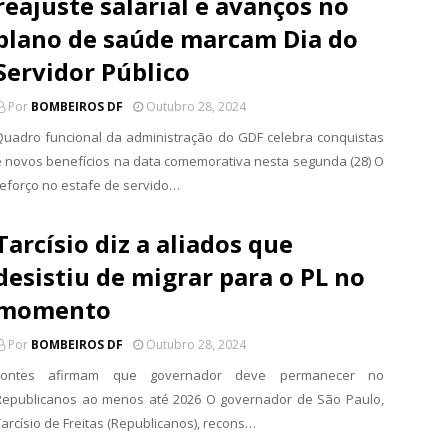
reajuste salarial e avanços no
plano de saúde marcam Dia do
Servidor Público
Por
BOMBEIROS DF
Outubro 28, 2024
Quadro funcional da administração do GDF celebra conquistas
e novos benefícios na data comemorativa nesta segunda (28) O
reforço no estafe de servido…
Tarcísio diz a aliados que
desistiu de migrar para o PL no
momento
Por
BOMBEIROS DF
Outubro 28, 2024
Fontes afirmam que governador deve permanecer no
Republicanos ao menos até 2026 O governador de São Paulo,
Tarcísio de Freitas (Republicanos), recons…