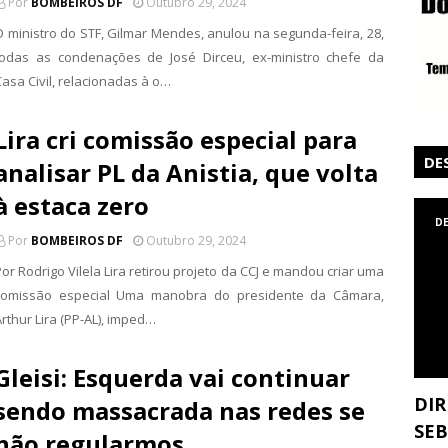
Por
BOMBEIROS DF
Outubro 29, 2024
O ministro do STF, Gilmar Mendes, anulou na segunda-feira, 28,
todas as condenações de José Dirceu, ex-ministro chefe da
Casa Civil, relacionadas à o…
Lira cri comissão especial para
DE
analisar PL da Anistia, que volta
à estaca zero
D
Por
BOMBEIROS DF
Outubro 29, 2024
or Rodrigo Vilela Lira retirou projeto da CCJ e mandou criar uma
comissão especial Uma manobra do presidente da Câmara,
rthur Lira (PP-AL), imped…
Gleisi: Esquerda vai continuar
DIR
sendo massacrada nas redes se
SEB
não regularmos