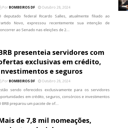
Por
BOMBEIROS DF
Outubro 28, 2024
O deputado federal Ricardo Salles, atualmente filiado ao
Partido Novo, expressou recentemente sua intenção de
concorrer ao Senado nas eleições de 2…
BRB presenteia servidores com
ofertas exclusivas em crédito,
investimentos e seguros
Por
BOMBEIROS DF
Outubro 28, 2024
Estão sendo oferecidos exclusivamente para os servidores
oportunidades em crédito, seguros, consórcios e investimentos
O BRB preparou um pacote de of…
Mais de 7,8 mil nomeações,