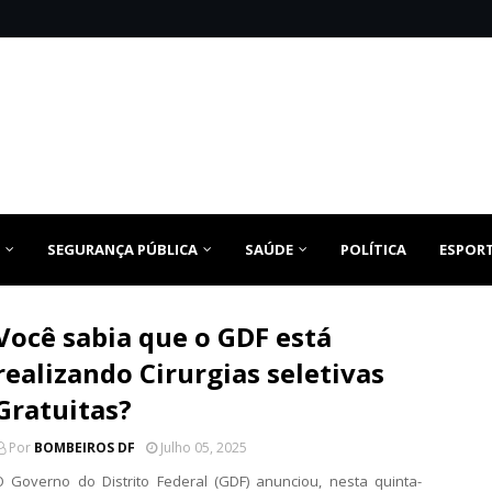
SEGURANÇA PÚBLICA
SAÚDE
POLÍTICA
ESPOR
Você sabia que o GDF está
realizando Cirurgias seletivas
Gratuitas?
Por
BOMBEIROS DF
Julho 05, 2025
O Governo do Distrito Federal (GDF) anunciou, nesta quinta-