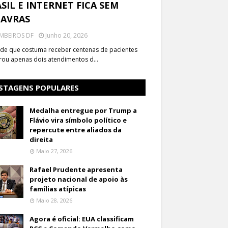
SIL E INTERNET FICA SEM
LAVRAS
MBEIROS DF
Junho 20, 2026
de que costuma receber centenas de pacientes
trou apenas dois atendimentos d…
STAGENS POPULARES
Medalha entregue por Trump a
Flávio vira símbolo político e
repercute entre aliados da
direita
Maio 27, 2026
Rafael Prudente apresenta
projeto nacional de apoio às
famílias atípicas
Maio 28, 2026
Agora é oficial: EUA classificam