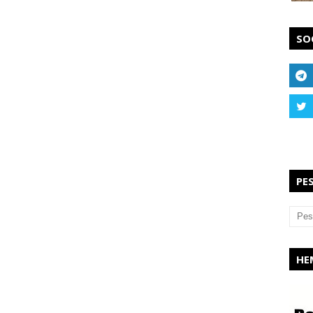
SO
PE
HE