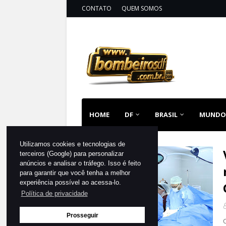
CONTATO
QUEM SOMOS
HOME
DF
BRASIL
MUNDO
Utilizamos cookies e tecnologias de
terceiros (Google) para personalizar
SAÚDE
anúncios e analisar o tráfego. Isso é feito
para garantir que você tenha a melhor
experiência possível ao acessa-lo.
Política de privacidade
Prosseguir