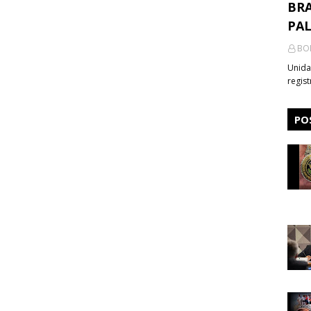
BRA
PA
BO
Unida
regis
PO