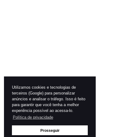
Utilizamos cookies e tecnologias de
terceiros (Google) para personalizar
anúncios e analisar o tráfego. Isso é feito
para garantir que você tenha a melhor
experiência possível ao acessa-lo.
Política de privacidade
Prosseguir