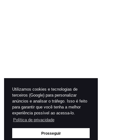
Utilizamos cookies e tecnologias de
terceiros (Google) para personalizar
anúncios e analisar o tráfego. Isso é feito
para garantir que você tenha a melhor
experiência possível ao acessa-lo.
Política de privacidade
Prosseguir