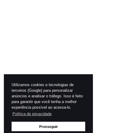
Utilizamos cookies e tecnologias de
terceiros (Google) para personalizar
anúncios e analisar o tráfego. Isso é feito
para garantir que você tenha a melhor
experiência possível ao acessa-lo.
Política de privacidade
Prosseguir