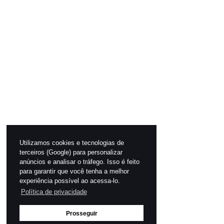
Utilizamos cookies e tecnologias de
terceiros (Google) para personalizar
anúncios e analisar o tráfego. Isso é feito
para garantir que você tenha a melhor
experiência possível ao acessa-lo.
Política de privacidade
Prosseguir