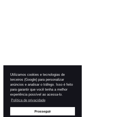
Utilizamos cookies e tecnologias de
terceiros (Google) para personalizar
anúncios e analisar o tráfego. Isso é feito
para garantir que você tenha a melhor
experiência possível ao acessa-lo.
Política de privacidade
Prosseguir