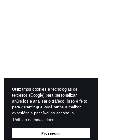
Utilizamos cookies e tecnologias de
terceiros (Google) para personalizar
anúncios e analisar o tráfego. Isso é feito
para garantir que você tenha a melhor
experiência possível ao acessa-lo.
Política de privacidade
Prosseguir