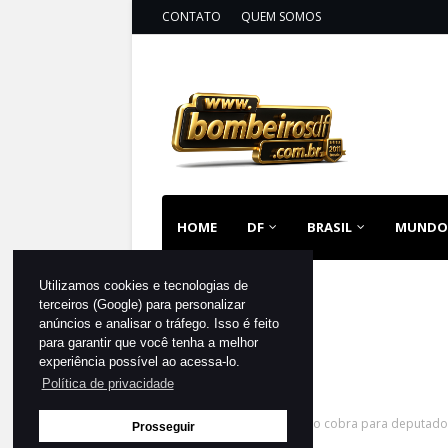
CONTATO
QUEM SOMOS
HOME
DF
BRASIL
MUNDO
Utilizamos cookies e tecnologias de
terceiros (Google) para personalizar
anúncios e analisar o tráfego. Isso é feito
para garantir que você tenha a melhor
experiência possível ao acessa-lo.
Política de privacidade
Página inicial
DF
Hermeto cobra para deputados 
Prosseguir