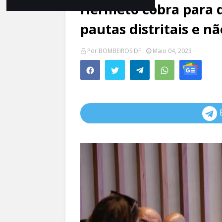
Hermeto cobra para 
pautas distritais e nã
Por
BOMBEIROS DF
Maio 04, 2023