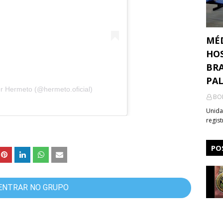
MÉ
HOS
BRA
PA
r Hermeto (@hermeto.oficial)
BO
Unida
regis
PO
ENTRAR NO GRUPO