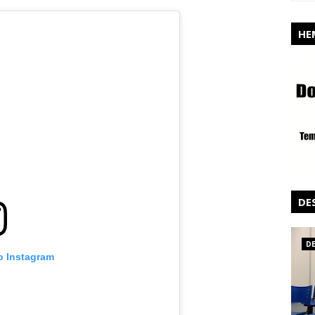
HE
DE
D
o Instagram