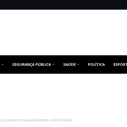
SEGURANÇA PÚBLICA
SAÚDE
POLÍTICA
ESPOR
priorizarem pautas distritais e não federais