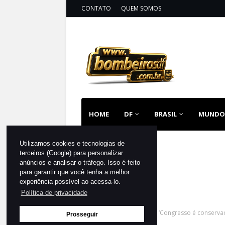
CONTATO
QUEM SOMOS
HOME
DF
BRASIL
MUNDO
Utilizamos cookies e tecnologias de
terceiros (Google) para personalizar
anúncios e analisar o tráfego. Isso é feito
para garantir que você tenha a melhor
experiência possível ao acessa-lo.
Política de privacidade
Página inicial
DESTAQUE
‘Congresso é conservad
Prosseguir