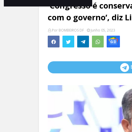
‘Congresso é conserv
com o governo’, diz L
Por
BOMBEIROS DF
Junho 05, 2023