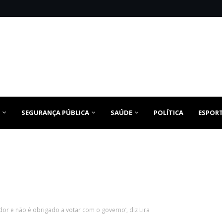
SEGURANÇA PÚBLICA
SAÚDE
POLÍTICA
ESPOR
or e não é obrigado a votar com o governo’, diz Lira