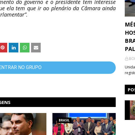
imento do governo e o presidente tem interesse
e ela tem que ir ao plenário da Câmara ainda
arlamentar”.
MÉ
HOS
BRA
PA
BO
ENTRAR NO GRUPO
Unida
regis
PO
GENS
L
BRASIL