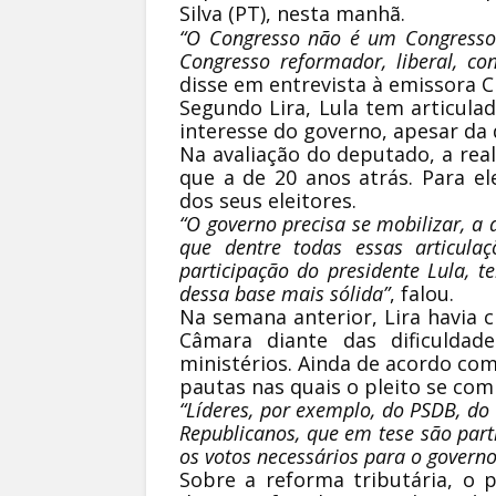
Silva (PT), nesta manhã.
“O Congresso não é um Congresso 
Congresso reformador, liberal, co
disse em entrevista à emissora C
Segundo Lira, Lula tem articula
interesse do governo, apesar da 
Na avaliação do deputado, a re
que a de 20 anos atrás. Para ele
dos seus eleitores.
“O governo precisa se mobilizar, a 
que dentre todas essas articula
participação do presidente Lula, t
dessa base mais sólida”
, falou.
Na semana anterior, Lira havia c
Câmara diante das dificuldad
ministérios. Ainda de acordo co
pautas nas quais o pleito se co
“Líderes, por exemplo, do PSDB, do 
Republicanos, que em tese são part
os votos necessários para o governo
Sobre a reforma tributária, o