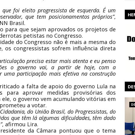
que foi eleito progressista de esquerda. É um
HE
nservador, que tem posicionamentos próprios”
,
NN Brasil.
do para que sejam aprovados os projetos de
derrotas petistas no Congresso.
alidade do Congresso não é mais a mesma do
, os congressistas sofrem influência direta
articulação precisa estar mais atenta e eu penso
ções o governo vai, a partir de hoje, com a
er uma participação mais efetiva na construção
riticado a falta de apoio do governo Lula na
DE
es para aprovar medidas provisórias dos
m ele, o governo vem acumulando vitórias em
mprometeu a votar.
D
Cidadania, do União Brasil, do Progressistas, do
idos que têm lá algumas dificuldades, têm dado
”
, afirmou Lira.
 presidente da Câmara pontuou que o tema