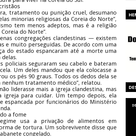
cristãos
tura, tratamento ou punição cruel, desumano
HE
as minorias religiosas da Coreia do Norte”,
anismo tem menos adeptos, mas é a religião
Coreia do Norte”.
uenas congregações clandestinas — existem
ras e muito perseguidas. De acordo com uma
ança do estado espancaram até a morte uma
a delas.
Os policiais seguraram seu cabelo e bateram
 cela. Um deles mandou que ela colocasse a
rou os pés 90 graus. Todos os dedos dela se
 a nenhum tratamento médico”, relatou.
DE
 não liderasse mais a igreja clandestina, mas
 igreja para cuidar. Um tempo depois, ela
e espancada por funcionários do Ministério
D
inda.
ndo a fome
regime usa a privação de alimentos em
orma de tortura. Um sobrevivente disse que
rabanete congelado.