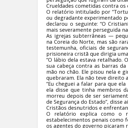
Crueldades cometidas contra os 
O relatório intitulado por “Tor
ou degradante experimentado pel
declarou o seguinte: “O Cristi
mais severamente perseguida na 
As igrejas subterrâneas — peq
na Coreia do Norte, mas são ra
testemunha, oficiais de segur
prisioneira cristã que dirigia um
“O lábio dela estava retalhado. 
sua cabeça contra as barras da
mão no chão. Ele pisou nela e gi
quebraram. Ela não teve direito
“Eu cheguei a falar para que ela
ela disse que tinha membros da
morreu depois de ser seriament
de Segurança do Estado”, disse a
Cristãos desnutridos e enfrenta
O relatório explica como o 
estabelecimentos penais como f
os agentes do governo picaram 