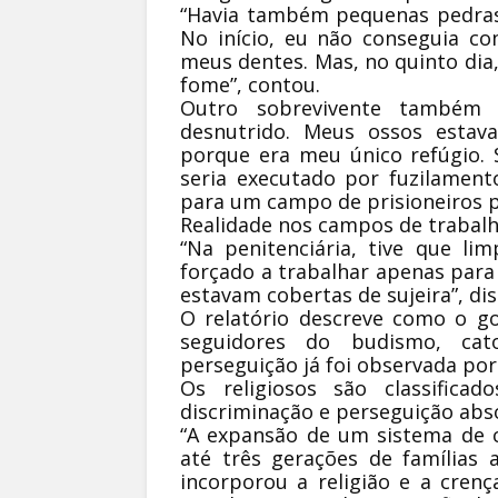
“Havia também pequenas pedras 
No início, eu não conseguia c
meus dentes. Mas, no quinto dia
fome”, contou.
Outro sobrevivente também 
desnutrido. Meus ossos estav
porque era meu único refúgio. S
seria executado por fuzilament
para um campo de prisioneiros po
Realidade nos campos de trabal
“Na penitenciária, tive que li
forçado a trabalhar apenas para
estavam cobertas de sujeira”, dis
O relatório descreve como o g
seguidores do budismo, cat
perseguição já foi observada po
Os religiosos são classifica
discriminação e perseguição abs
“A expansão de um sistema de c
até três gerações de famílias a
incorporou a religião e a cren