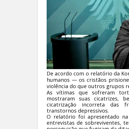
De acordo com o relatório da Kor
humanos — os cristãos prisione
violência do que outros grupos r
As vítimas que sofreram tort
mostraram suas cicatrizes, b
cicatrização incorreta das f
transtornos depressivos.
O relatório foi apresentado na
entrevistas de sobreviventes, 
perseguição que fugiram da ditad