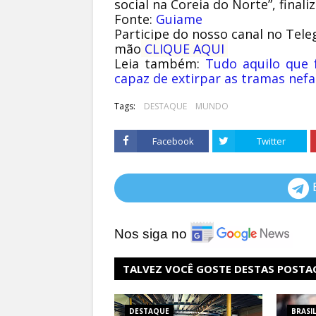
social na Coreia do Norte”, final
Fonte:
Guiame
Participe do nosso canal no Tele
mão
CLIQUE AQUI
Leia também:
Tudo aquilo que 
capaz de extirpar as tramas ne
Tags:
DESTAQUE
MUNDO
Facebook
Twitter
Nos siga no
TALVEZ VOCÊ GOSTE DESTAS POSTA
DESTAQUE
BRASI