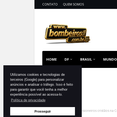
CONTATO
QUEM SOMOS
HOME
DF
BRASIL
MUNDO
Utilizamos cookies e tecnologias de
terceiros (Google) para personalizar
anúncios e analisar o tráfego. Isso é feito
para garantir que você tenha a melhor
experiência possível ao acessa-lo.
Política de privacidade
Página inicial
MUNDO
Prisioneiros cristãos na
Prosseguir