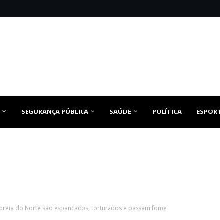
SEGURANÇA PÚBLICA
SAÚDE
POLÍTICA
ESPOR
 Coreia do Norte são espancados, torturados e passam fome