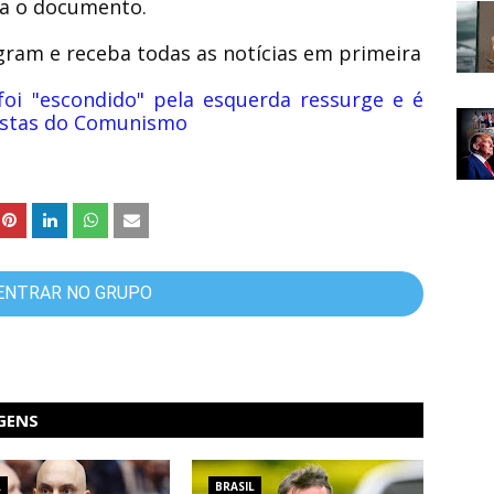
iza o documento.
gram e receba todas as notícias em primeira
foi "escondido" pela esquerda ressurge e é
fastas do Comunismo
ENTRAR NO GRUPO
GENS
L
BRASIL