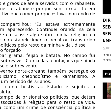
e grãos de areia servidos com o rabanete.
omer o rabanete porque sentia o atrito em
, tive que comer porque estava morrendo de
DIR
compartilhou: “Eu estava extremamente
SEB
am aparecendo. Continuei orando na cela
SEN
e eu falasse algo sobre minha religião, eu
o no estabelecimento penal ou transferido
ENF
líticos pelo resto da minha vida”, disse.
BO
ho forçado
mpar grama, feijão e batata. No campo fui
O des
 sobreviver. Comia das plantações que ainda
receb
se o sobrevivente.
overno norte-coreano também persegue os
PO
olicismo, cheondoísmo e xamanismo. A
r um período de 73 anos.
dos como hostis ao Estado e sujeitos a
oluta.
ampo de prisioneiros políticos, que detém
ssociadas à religião para o resto da vida,
ça como um crime de consciência política e