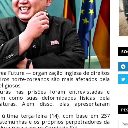
SO
ea Future — organização inglesa de direitos
iros norte-coreanos são mais afetados pela
eligiosos.
uras nas prisões foram entrevistadas e
em como suas deformidades físicas pela
raturas. Além disso, elas apresentaram
PE
 última terça-feira (14), com base em 237
testemunhas e os próprios perpetradores da
ura para viver na Coreia do Sul.