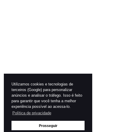
Utilizamos cookies e tecnologias de
terceiros (Google) para personalizar
anúncios e analisar o tráfego. Isso é feito
para garantir que você tenha a melhor
experiência possível ao acessa-lo.
Política de privacidade
Prosseguir