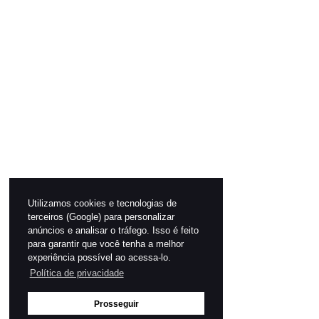
Utilizamos cookies e tecnologias de
terceiros (Google) para personalizar
anúncios e analisar o tráfego. Isso é feito
para garantir que você tenha a melhor
experiência possível ao acessa-lo.
Política de privacidade
Prosseguir