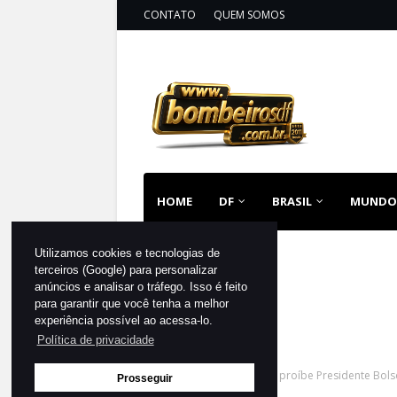
CONTATO
QUEM SOMOS
HOME
DF
BRASIL
MUNDO
Utilizamos cookies e tecnologias de
terceiros (Google) para personalizar
anúncios e analisar o tráfego. Isso é feito
para garantir que você tenha a melhor
experiência possível ao acessa-lo.
Política de privacidade
Página inicial
BRASIL
TSE proíbe Presidente Bo
Prosseguir