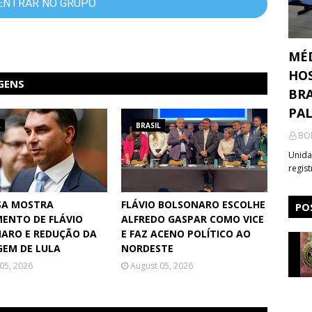
ENTRAR NO GRUPO
MÉ
HOS
GENS
BRA
PA
L
BRASIL
BO
Unida
regis
SA MOSTRA
FLÁVIO BOLSONARO ESCOLHE
PO
MENTO DE FLÁVIO
ALFREDO GASPAR COMO VICE
ARO E REDUÇÃO DA
E FAZ ACENO POLÍTICO AO
EM DE LULA
NORDESTE
05, 2026
August 05, 2026