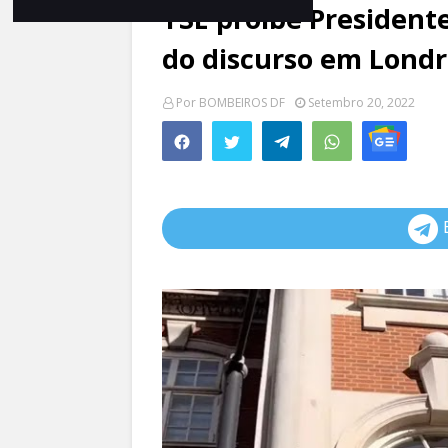
TSE proíbe President
do discurso em Lond
Por
BOMBEIROS DF
Setembro 20, 2022