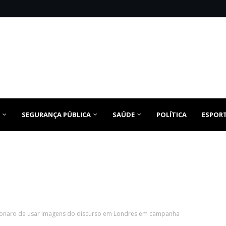
SEGURANÇA PÚBLICA
SAÚDE
POLÍTICA
ESPOR
lsonaro de usar imagens do discurso em Londres em campanha