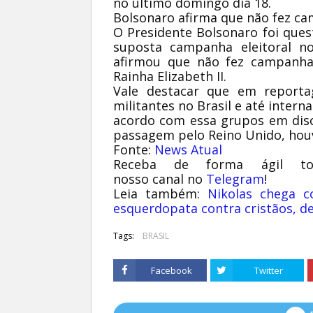
no último domingo dia 18.
Bolsonaro afirma que não fez ca
O Presidente Bolsonaro foi ques
suposta campanha eleitoral no
afirmou que não fez campanha 
Rainha Elizabeth II.
Vale destacar que em reportag
militantes no Brasil e até intern
acordo com essa grupos em disc
passagem pelo Reino Unido, hou
Fonte:
News Atual
Receba de forma ágil to
nosso canal no
Telegram
!
Leia também:
Nikolas chega 
esquerdopata contra cristãos, d
Tags:
BRASIL
Facebook
Twitter