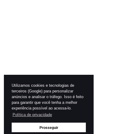
Utilizamos cookies e tecnologias de
terceiros (Google) para personalizar
anúncios e analisar o tráfego. Isso é feito
para garantir que você tenha a melhor
experiência possível ao acessa-lo.
Política de privacidade
Prosseguir