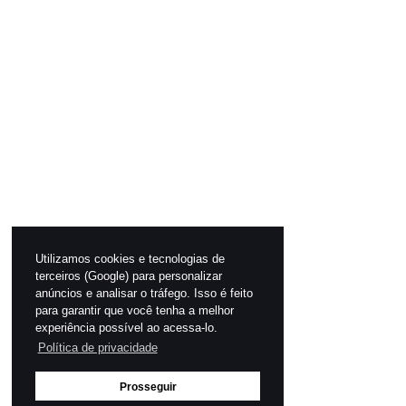
Utilizamos cookies e tecnologias de
terceiros (Google) para personalizar
anúncios e analisar o tráfego. Isso é feito
para garantir que você tenha a melhor
experiência possível ao acessa-lo.
Política de privacidade
Prosseguir