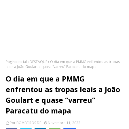
Página inicial
DESTAQUE
O dia em que a PMMG enfrentou as tropas
leais a João Goulart e quase “varreu” Paracatu do mapa
O dia em que a PMMG
enfrentou as tropas leais a João
Goulart e quase “varreu”
Paracatu do mapa
Por
BOMBEIROS DF
Novembro 11, 2022