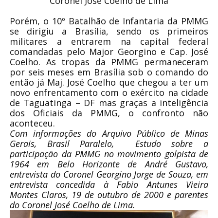
Coronel José Coelho de Lima
Porém, o 10º Batalhão de Infantaria da PMMG
se dirigiu a Brasília, sendo os primeiros
militares a entrarem na capital federal
comandadas pelo Major Georgino e Cap. José
Coelho. As tropas da PMMG permaneceram
por seis meses em Brasília sob o comando do
então já Maj. José Coelho que chegou a ter um
novo enfrentamento com o exército na cidade
de Taguatinga – DF mas graças a inteligência
dos Oficiais da PMMG, o confronto não
aconteceu.
Com informações do Arquivo Público de Minas
Gerais, Brasil Paralelo, Estudo sobre a
participação da PMMG no movimento golpista de
1964 em Belo Horizonte de André Gustavo,
entrevista do Coronel Georgino Jorge de Souza, em
entrevista concedida à Fabio Antunes Vieira
Montes Claros, 19 de outubro de 2000 e parentes
do Coronel José Coelho de Lima.