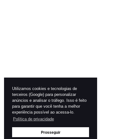
Utilizamos cookies e tecnologias de
terceiros (Google) para personalizar
anúncios e analisar o tráfego. Isso é feito
para garantir que você tenha a melhor
experiência possível ao acessa-lo.
Política de privacidade
Prosseguir