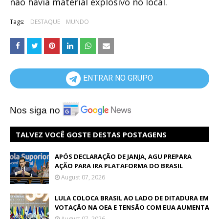
não havia material explosivo no local.
Tags:
DESTAQUE
MUNDO
ENTRAR NO GRUPO
Nos siga no
TALVEZ VOCÊ GOSTE DESTAS POSTAGENS
APÓS DECLARAÇÃO DE JANJA, AGU PREPARA
AÇÃO PARA IRA PLATAFORMA DO BRASIL
August 07, 2026
LULA COLOCA BRASIL AO LADO DE DITADURA EM
VOTAÇÃO NA OEA E TENSÃO COM EUA AUMENTA
August 07, 2026