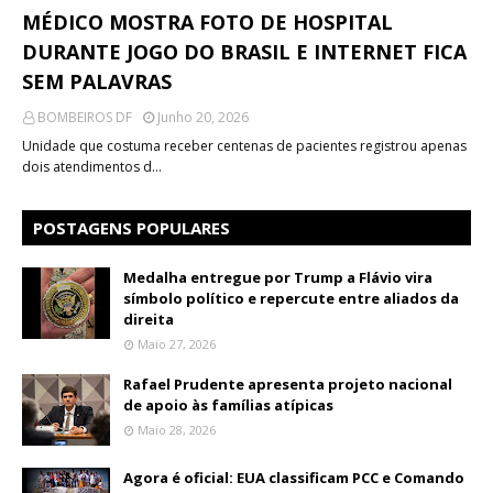
MÉDICO MOSTRA FOTO DE HOSPITAL
DURANTE JOGO DO BRASIL E INTERNET FICA
SEM PALAVRAS
BOMBEIROS DF
Junho 20, 2026
Unidade que costuma receber centenas de pacientes registrou apenas
dois atendimentos d…
POSTAGENS POPULARES
Medalha entregue por Trump a Flávio vira
símbolo político e repercute entre aliados da
direita
Maio 27, 2026
Rafael Prudente apresenta projeto nacional
de apoio às famílias atípicas
Maio 28, 2026
Agora é oficial: EUA classificam PCC e Comando