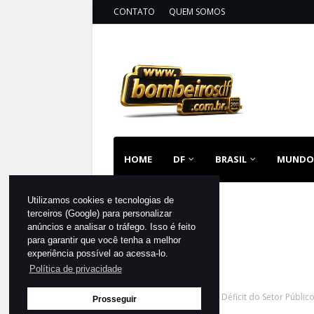
CONTATO
QUEM SOMOS
HOME
DF
BRASIL
MUNDO
Utilizamos cookies e tecnologias de
terceiros (Google) para personalizar
anúncios e analisar o tráfego. Isso é feito
para garantir que você tenha a melhor
experiência possível ao acessa-lo.
Política de privacidade
Página inicial
DESTAQUE
Déficit do Setor Públi
Prosseguir