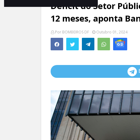
Déficit do Setor Públ
12 meses, aponta Ban
Por
BOMBEIROS DF
Outubro 01, 2024