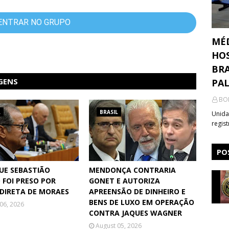
ENTRAR NO GRUPO
MÉ
HOS
BRA
GENS
PA
BO
L
BRASIL
Unida
regis
PO
QUE SEBASTIÃO
MENDONÇA CONTRARIA
 FOI PRESO POR
GONET E AUTORIZA
DIRETA DE MORAES
APREENSÃO DE DINHEIRO E
BENS DE LUXO EM OPERAÇÃO
06, 2026
CONTRA JAQUES WAGNER
August 05, 2026