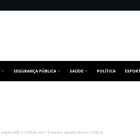
SEGURANÇA PÚBLICA
SAÚDE
POLÍTICA
ESPOR
co supera R$ 1,1 trilhão em 12 meses, aponta Banco Central