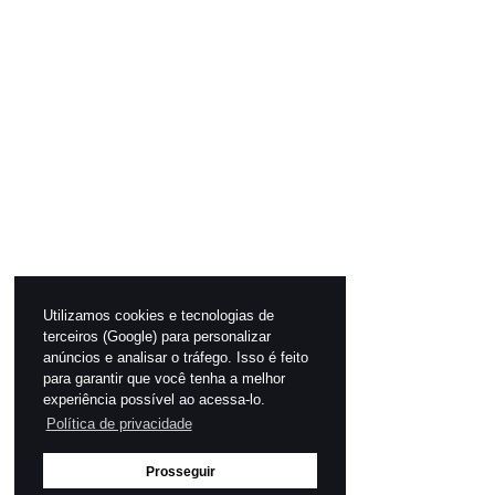
Utilizamos cookies e tecnologias de
terceiros (Google) para personalizar
anúncios e analisar o tráfego. Isso é feito
para garantir que você tenha a melhor
experiência possível ao acessa-lo.
Política de privacidade
Prosseguir