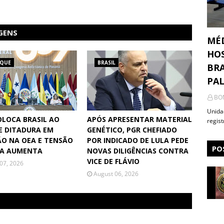
GENS
MÉ
HOS
AQUE
BRASIL
BRA
PA
BO
Unida
OLOCA BRASIL AO
APÓS APRESENTAR MATERIAL
regis
E DITADURA EM
GENÉTICO, PGR CHEFIADO
O NA OEA E TENSÃO
POR INDICADO DE LULA PEDE
PO
UA AUMENTA
NOVAS DILIGÊNCIAS CONTRA
VICE DE FLÁVIO
07, 2026
August 06, 2026