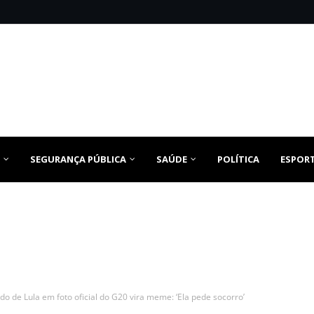
SEGURANÇA PÚBLICA
SAÚDE
POLÍTICA
ESPOR
do de Lula em foto oficial do G20 vira meme: ‘Ela pede socorro’