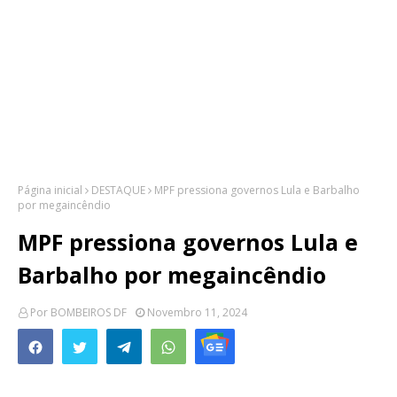
Página inicial
DESTAQUE
MPF pressiona governos Lula e Barbalho
por megaincêndio
MPF pressiona governos Lula e
Barbalho por megaincêndio
Por
BOMBEIROS DF
Novembro 11, 2024