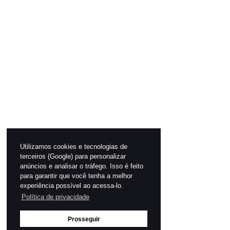
Utilizamos cookies e tecnologias de
terceiros (Google) para personalizar
anúncios e analisar o tráfego. Isso é feito
para garantir que você tenha a melhor
experiência possível ao acessa-lo.
Política de privacidade
Prosseguir