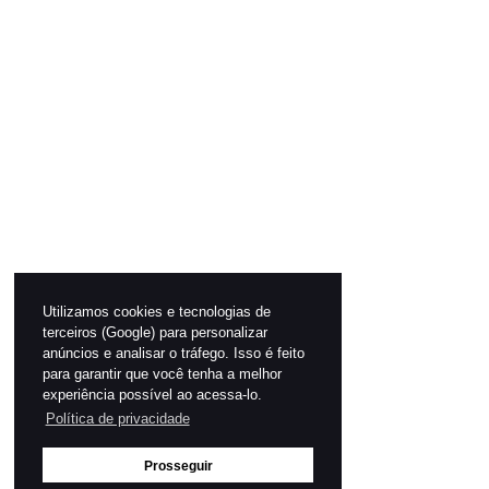
Utilizamos cookies e tecnologias de
terceiros (Google) para personalizar
anúncios e analisar o tráfego. Isso é feito
para garantir que você tenha a melhor
experiência possível ao acessa-lo.
Política de privacidade
Prosseguir