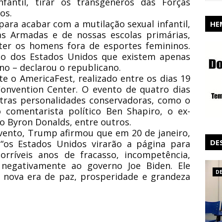
nfantil, tirar os transgêneros das Forças
os.
para acabar com a mutilação sexual infantil,
HE
as Armadas e de nossas escolas primárias,
ter os homens fora de esportes femininos.
erno dos Estados Unidos que existem apenas
no – declarou o republicano.
e o AmericaFest, realizado entre os dias 19
onvention Center. O evento de quatro dias
utras personalidades conservadoras, como o
 comentarista político Ben Shapiro, o ex-
 Byron Donalds, entre outros.
vento, Trump afirmou que em 20 de janeiro,
DE
 “os Estados Unidos virarão a página para
ríveis anos de fracasso, incompetência,
se negativamente ao governo Joe Biden. Ele
D
 nova era de paz, prosperidade e grandeza