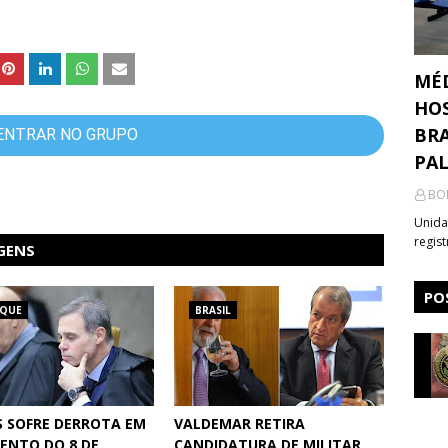
MÉ
HOS
BRA
ENTRAR NO GRUPO
PA
BO
Unida
regis
GENS
PO
AQUE
BRASIL
 SOFRE DERROTA EM
VALDEMAR RETIRA
ENTO DO 8 DE
CANDIDATURA DE MILITAR