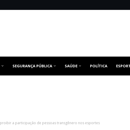
SEGURANÇA PÚBLICA
SAÚDE
POLÍTICA
ESPOR
roibir a participação de pessoas transgênero nos esportes