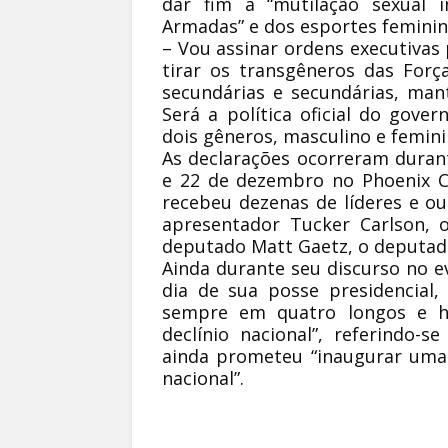
dar fim à “mutilação sexual i
Armadas” e dos esportes feminin
– Vou assinar ordens executivas 
tirar os transgêneros das Forç
secundárias e secundárias, man
Será a política oficial do gov
dois gêneros, masculino e femini
As declarações ocorreram durant
e 22 de dezembro no Phoenix C
recebeu dezenas de líderes e o
apresentador Tucker Carlson, o
deputado Matt Gaetz, o deputado
Ainda durante seu discurso no e
dia de sua posse presidencial,
sempre em quatro longos e hor
declínio nacional”, referindo-
ainda prometeu “inaugurar uma
nacional”.