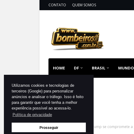
CONTATO
QUEM SOMOS
HOME
DF
BRASIL
MUNDO
Utilizamos cookies e tecnologias de
terceiros (Google) para personalizar
anúncios e analisar o tráfego. Isso é feito
para garantir que você tenha a melhor
experiência possível ao acessa-lo.
Política de privacidade
Página inicial
MUNDO
Trump se compromete a p
Prosseguir
femininos