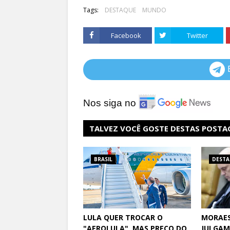
Tags:
DESTAQUE
MUNDO
Facebook
Twitter
Nos siga no
TALVEZ VOCÊ GOSTE DESTAS POSTA
BRASIL
DEST
LULA QUER TROCAR O
MORAES
"AEROLULA", MAS PREÇO DO
JULGAM