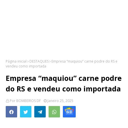
Página inicial
DESTAQUES
Empresa “maquiou” carne podre do RS e
vendeu como importada
Empresa “maquiou” carne podre
do RS e vendeu como importada
Por
BOMBEIROS DF
Janeiro 25, 2025