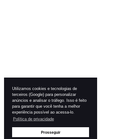
Utilizamos cookies e tecnologias de
terceiros (Google) para personalizar
anúncios e analisar o tráfego. Isso é feito
para garantir que você tenha a melhor
experiência possível ao acessa-lo.
Política de privacidade
Prosseguir