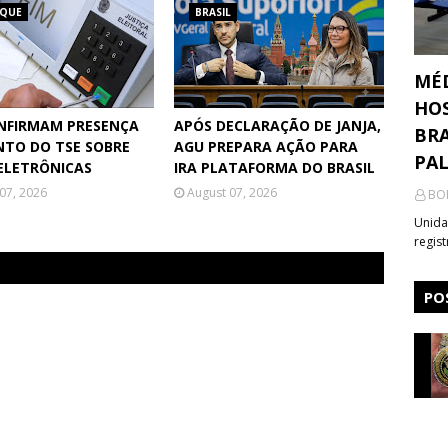
AQUE
BRASIL
MÉ
HOS
NFIRMAM PRESENÇA
APÓS DECLARAÇÃO DE JANJA,
BRA
NTO DO TSE SOBRE
AGU PREPARA AÇÃO PARA
PA
ELETRÔNICAS
IRA PLATAFORMA DO BRASIL
07, 2026
August 07, 2026
BO
Unida
regis
PO