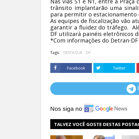
Nas vias S1 e N1, entre a Praça 
trânsito implantarão uma sinali
para permitir o estacionamento d
As equipes de fiscalização vão at
garantir a fluidez do tráfego. A
DF utilizará painéis eletrônicos
*Com informações do Detran-DF
Tags:
DESTAQUE
DF
Facebook
Twitter
Nos siga no
TALVEZ VOCÊ GOSTE DESTAS POSTA