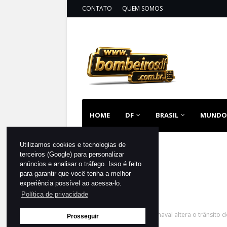
CONTATO
QUEM SOMOS
HOME
DF
BRASIL
MUNDO
Utilizamos cookies e tecnologias de
terceiros (Google) para personalizar
anúncios e analisar o tráfego. Isso é feito
para garantir que você tenha a melhor
experiência possível ao acessa-lo.
Política de privacidade
Página inicial
DF
Pré-carnaval altera o trânsito
Prosseguir