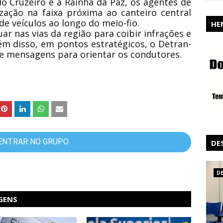
do Cruzeiro e a Rainha da Paz, os agentes de
zação na faixa próxima ao canteiro central
e veículos ao longo do meio-fio.
HE
uar nas vias da região para coibir infrações e
lém disso, em pontos estratégicos, o Detran-
 de mensagens para orientar os condutores.
ENTRAR NO GRUPO
DE
D
GENS