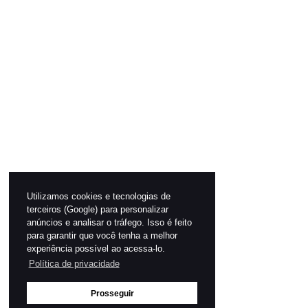
Utilizamos cookies e tecnologias de
terceiros (Google) para personalizar
anúncios e analisar o tráfego. Isso é feito
para garantir que você tenha a melhor
experiência possível ao acessa-lo.
Política de privacidade
Prosseguir