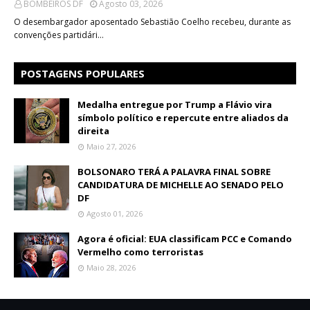
BOMBEIROS DF
Agosto 03, 2026
O desembargador aposentado Sebastião Coelho recebeu, durante as
convenções partidári…
POSTAGENS POPULARES
Medalha entregue por Trump a Flávio vira
símbolo político e repercute entre aliados da
direita
Maio 27, 2026
BOLSONARO TERÁ A PALAVRA FINAL SOBRE
CANDIDATURA DE MICHELLE AO SENADO PELO
DF
Agosto 01, 2026
Agora é oficial: EUA classificam PCC e Comando
Vermelho como terroristas
Maio 28, 2026