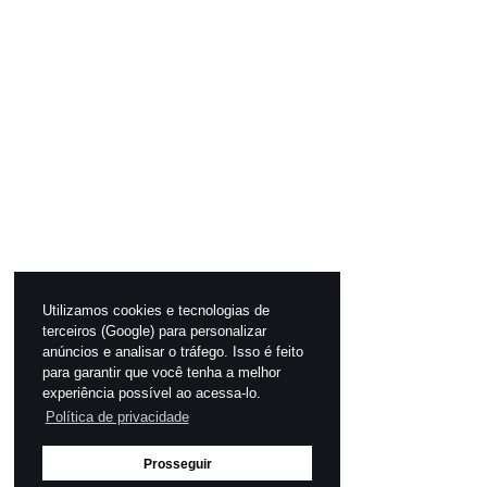
Utilizamos cookies e tecnologias de
terceiros (Google) para personalizar
anúncios e analisar o tráfego. Isso é feito
para garantir que você tenha a melhor
experiência possível ao acessa-lo.
Política de privacidade
Prosseguir