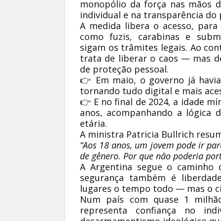
monopólio da força nas mãos d
individual
e na transparência do 
A medida libera o acesso, para
como fuzis, carabinas e subm
sigam os trâmites legais. Ao con
trata de liberar o caos — mas d
de proteção pessoal
.
👉 Em maio, o governo já havi
tornando tudo digital e mais acess
👉 E no final de 2024, a idade m
anos
, acompanhando a lógica de
etária.
A ministra Patricia Bullrich resu
“Aos 18 anos, um jovem pode ir par
de gênero. Por que não poderia por
A Argentina segue o caminho 
segurança também é liberdad
lugares o tempo todo — mas o c
Num país com quase
1 milhã
representa
confiança no indi
desarmamentismo ideológico que