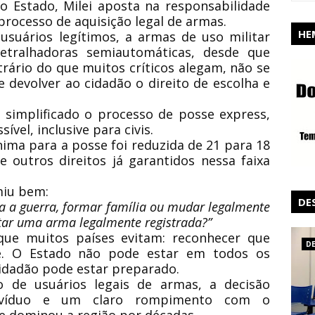
o Estado, Milei aposta na
responsabilidade
processo de aquisição legal de armas.
HE
 usuários legítimos, a
armas de uso militar
etralhadoras semiautomáticas
, desde que
trário do que muitos críticos alegam, não se
e devolver ao cidadão o
direito de escolha e
a
simplificado o processo de posse express
,
ível, inclusive para civis.
ínima para a posse foi reduzida de 21 para
18
 outros direitos já garantidos nessa faixa
miu bem:
DE
a a guerra, formar família ou mudar legalmente
tar uma arma legalmente registrada?”
que muitos países evitam:
reconhecer que
D
e
. O Estado não pode estar em todos os
idadão pode estar preparado.
o de usuários legais de armas
, a decisão
víduo
e um claro rompimento com o
 dominou a região por décadas.