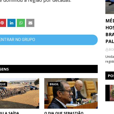
MÉ
HOS
BRA
ENTRAR NO GRUPO
PA
BO
Unida
regis
GENS
PO
AQUE
BRASIL
U A SAÍDA
O DIA QUE SEBASTIÃO