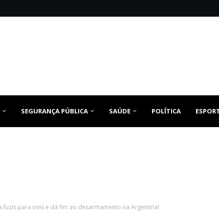
SEGURANÇA PÚBLICA
SAÚDE
POLÍTICA
ESPOR
era fuzis para civis e dá fim ao desarmamento na Argentina!