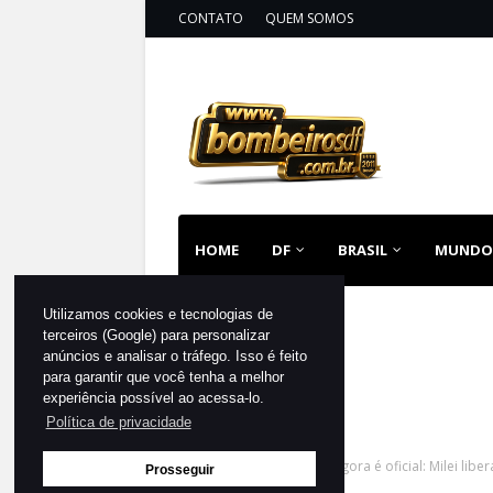
CONTATO
QUEM SOMOS
HOME
DF
BRASIL
MUNDO
Utilizamos cookies e tecnologias de
terceiros (Google) para personalizar
anúncios e analisar o tráfego. Isso é feito
para garantir que você tenha a melhor
experiência possível ao acessa-lo.
Política de privacidade
Página inicial
MUNDO
Agora é oficial: Milei lib
Prosseguir