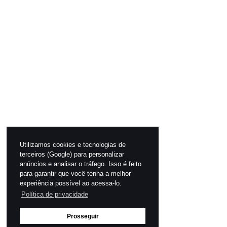
Utilizamos cookies e tecnologias de
terceiros (Google) para personalizar
anúncios e analisar o tráfego. Isso é feito
para garantir que você tenha a melhor
experiência possível ao acessa-lo.
Política de privacidade
Prosseguir