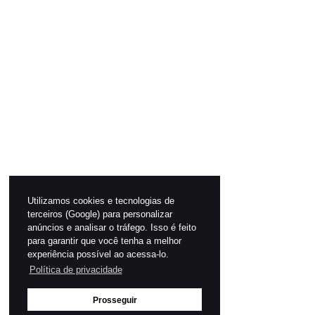
Utilizamos cookies e tecnologias de
terceiros (Google) para personalizar
anúncios e analisar o tráfego. Isso é feito
para garantir que você tenha a melhor
experiência possível ao acessa-lo.
Política de privacidade
Prosseguir