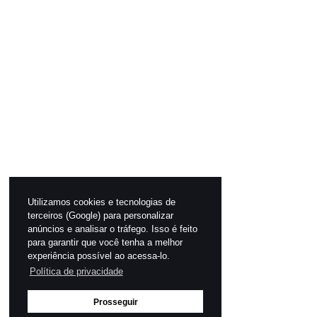
Utilizamos cookies e tecnologias de
terceiros (Google) para personalizar
anúncios e analisar o tráfego. Isso é feito
para garantir que você tenha a melhor
experiência possível ao acessa-lo.
Política de privacidade
Prosseguir