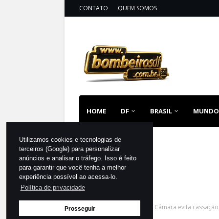
CONTATO
QUEM SOMOS
HOME
DF
BRASIL
MUNDO
Utilizamos cookies e tecnologias de
terceiros (Google) para personalizar
anúncios e analisar o tráfego. Isso é feito
para garantir que você tenha a melhor
experiência possível ao acessa-lo.
Política de privacidade
Página inicial
DESTAQUE
Câmara evita cassação
Prosseguir
decisiva!