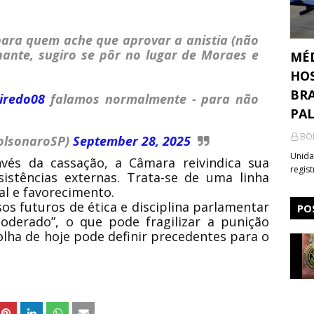
ara quem ache que aprovar a anistia (não
hante, sugiro se pôr no lugar de Moraes e
MÉ
HOS
BRA
iredo08
falamos normalmente - para não
PA
BO
olsonaroSP)
September 28, 2025
Unida
vés da cassação, a Câmara reivindica sua
regis
istências externas. Trata-se de uma linha
al e favorecimento.
sos futuros de ética e disciplina parlamentar
PO
oderado”, o que pode fragilizar a punição
olha de hoje pode definir precedentes para o