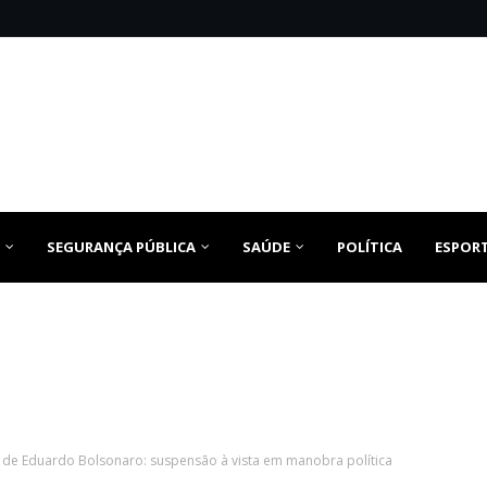
SEGURANÇA PÚBLICA
SAÚDE
POLÍTICA
ESPOR
 de Eduardo Bolsonaro: suspensão à vista em manobra política