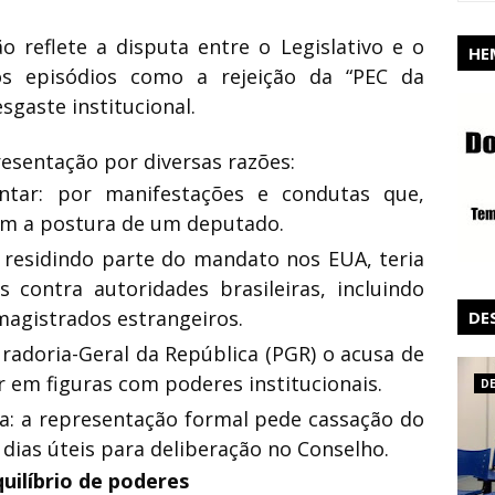
ão reflete a disputa entre o Legislativo e o
HE
pós episódios como a rejeição da “PEC da
gaste institucional.
esentação por diversas razões:
tar: por manifestações e condutas que,
em a postura de um deputado.
 residindo parte do mandato nos EUA, teria
 contra autoridades brasileiras, incluindo
 magistrados estrangeiros.
DE
radoria-Geral da República (PGR) o acusa de
ar em figuras com poderes institucionais.
D
a: a representação formal pede cassação do
dias úteis para deliberação no Conselho.
uilíbrio de poderes