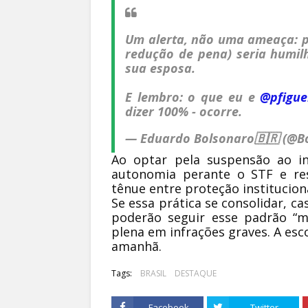
Um alerta, não uma ameaça: p
redução de pena) seria humil
sua esposa.
E lembro: o que eu e
@pfigue
dizer 100% - ocorre.
— Eduardo Bolsonaro🇧🇷 (@B
Ao optar pela suspensão ao in
autonomia perante o STF e res
tênue entre proteção institucion
Se essa prática se consolidar, ca
poderão seguir esse padrão “m
plena em infrações graves. A esc
amanhã.
Tags:
BRASIL
DESTAQUE
Facebook
Twitter