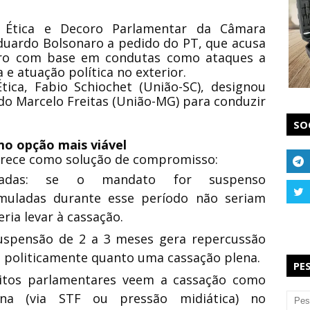
 Ética e Decoro Parlamentar da Câmara
duardo Bolsonaro a pedido do PT, que acusa
ro com base em condutas como ataques a
 e atuação política no exterior.
ica, Fabio Schiochet (União-SC), designou
o Marcelo Freitas (União-MG) para conduzir
SO
mo opção mais viável
arece como solução de compromisso:
izadas: se o mandato for suspenso
muladas durante esse período não seriam
ria levar à cassação.
uspensão de 2 a 3 meses gera repercussão
 politicamente quanto uma cassação plena.
PE
muitos parlamentares veem a cassação como
erna (via STF ou pressão midiática) no