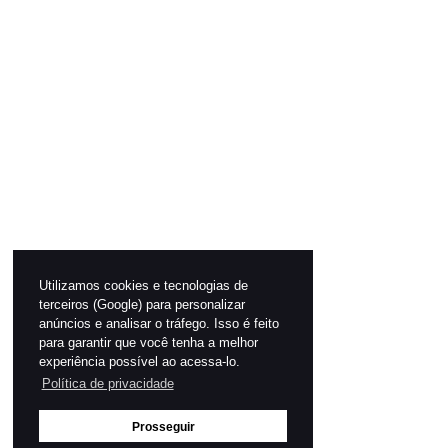
Utilizamos cookies e tecnologias de
terceiros (Google) para personalizar
anúncios e analisar o tráfego. Isso é feito
para garantir que você tenha a melhor
experiência possível ao acessa-lo.
Política de privacidade
Prosseguir