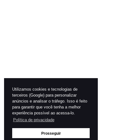
Utilizamos cookies e tecnologias de
terceiros (Google) para personalizar
anúncios e analisar o tráfego. Isso é feito
para garantir que você tenha a melhor
experiência possível ao acessa-lo.
Política de privacidade
Prosseguir