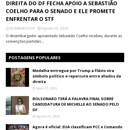
DIREITA DO DF FECHA APOIO A SEBASTIÃO
COELHO PARA O SENADO E ELE PROMETE
ENFRENTAR O STF
BOMBEIROS DF
Agosto 03, 2026
O desembargador aposentado Sebastião Coelho recebeu, durante as
convenções partidári…
POSTAGENS POPULARES
Medalha entregue por Trump a Flávio vira
símbolo político e repercute entre aliados da
direita
Maio 27, 2026
BOLSONARO TERÁ A PALAVRA FINAL SOBRE
CANDIDATURA DE MICHELLE AO SENADO PELO
DF
Agosto 01, 2026
Agora é oficial: EUA classificam PCC e Comando