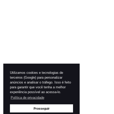
Utilizamos cookies e tecnologias de
terceiros (Google) para personalizar
anúncios e analisar o tráfego. Isso é feito
para garantir que você tenha a melhor
experiência possível ao acessa-lo.
Política de privacidade
Prosseguir