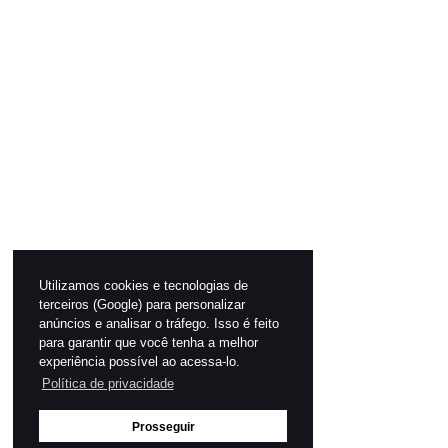
Utilizamos cookies e tecnologias de
terceiros (Google) para personalizar
anúncios e analisar o tráfego. Isso é feito
para garantir que você tenha a melhor
experiência possível ao acessa-lo.
Política de privacidade
Prosseguir