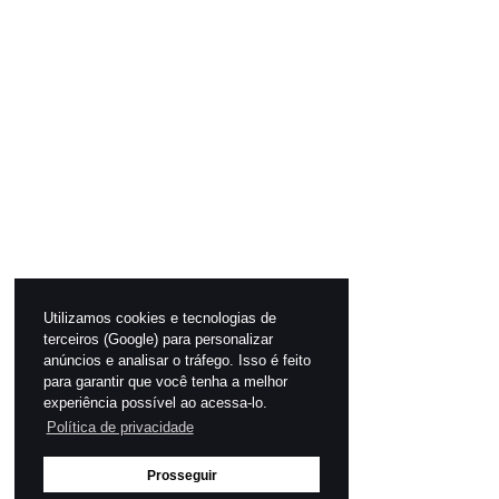
Utilizamos cookies e tecnologias de
terceiros (Google) para personalizar
anúncios e analisar o tráfego. Isso é feito
para garantir que você tenha a melhor
experiência possível ao acessa-lo.
Política de privacidade
Prosseguir