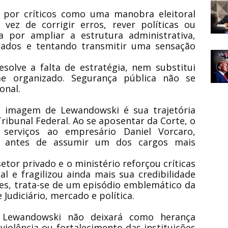
ta por críticos como uma manobra eleitoral
 vez de corrigir erros, rever políticas ou
a por ampliar a estrutura administrativa,
iados e tentando transmitir uma sensação
solve a falta de estratégia, nem substitui
me organizado. Segurança pública não se
onal.
 imagem de Lewandowski é sua trajetória
ibunal Federal. Ao se aposentar da Corte, o
 serviços ao empresário Daniel Vorcaro,
, antes de assumir um dos cargos mais
setor privado e o ministério reforçou críticas
l e fragilizou ainda mais sua credibilidade
es, trata-se de um episódio emblemático da
 Judiciário, mercado e política.
o Lewandowski não deixará como herança
violência ou fortalecimento das instituições