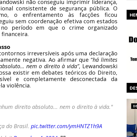
andowski não conseguiu imprimir liderança,
ional consistente de segurança pública. O
smo, o enfrentamento às facções ficou
HE
 seguiu sem coordenação efetiva com estados
te no período em que o crime organizado
 financeira.
asso
ontornos irreversíveis após uma declaração
amente negativa. Ao afirmar que “
há limites
absoluto… nem o direito à vida”
, Lewandowski
sa existir em debates teóricos do Direito,
ensível e completamente desconectada da
a violência.
DE
hum direito absoluto... nem o direito à vida."
D
ça do Brasil.
pic.twitter.com/ymHNTZ1h9A