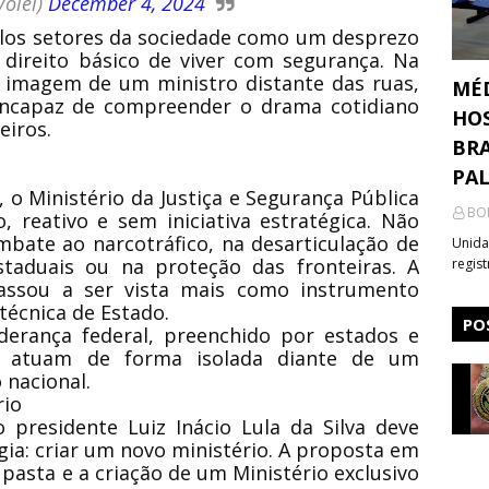
olei)
December 4, 2024
plos setores da sociedade como um desprezo
 direito básico de viver com segurança. Na
a imagem de um ministro distante das ruas,
MÉ
 incapaz de compreender o drama cotidiano
HOS
eiros.
BRA
PA
o Ministério da Justiça e Segurança Pública
BO
 reativo e sem iniciativa estratégica. Não
bate ao narcotráfico, na desarticulação de
Unida
staduais ou na proteção das fronteiras. A
regis
 passou a ser vista mais como instrumento
técnica de Estado.
PO
derança federal, preenchido por estados e
s, atuam de forma isolada diante de um
nacional.
rio
presidente Luiz Inácio Lula da Silva deve
ia: criar um novo ministério. A proposta em
sta e a criação de um Ministério exclusivo