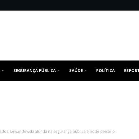
SEGURANÇA PÚBLICA
SAÚDE
POLÍTICA
ESPOR
ados, Lewandowski afunda na segurança pública e pode deixar o