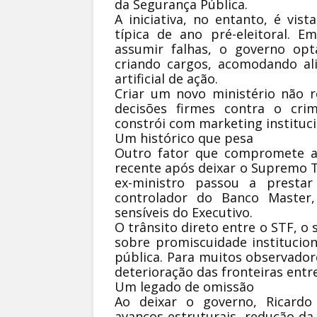
da Segurança Pública.
A iniciativa, no entanto, é vis
típica de ano pré-eleitoral. Em
assumir falhas, o governo opt
criando cargos, acomodando al
artificial de ação.
Criar um novo ministério não re
decisões firmes contra o cri
constrói com marketing instituci
Um histórico que pesa
Outro fator que compromete a
recente após deixar o Supremo Tr
ex-ministro passou a prestar
controlador do Banco Master
sensíveis do Executivo.
O trânsito direto entre o STF, o 
sobre promiscuidade instituciona
pública. Para muitos observador
deterioração das fronteiras entre
Um legado de omissão
Ao deixar o governo, Ricard
avanços estruturais, redução da 