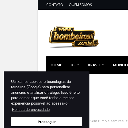
CONTATO
QUEM SOMOS
HOME
DF
BRASIL
MUNDO
Utilizamos cookies e tecnologias de
terceiros (Google) para personalizar
anúncios e analisar o tráfego. Isso é feito
para garantir que você tenha a melhor
experiência possível ao acessa-lo.
Política de privacidade
Página inicial
DESTAQUE
Sem rumo e sem result
Prosseguir
cargo