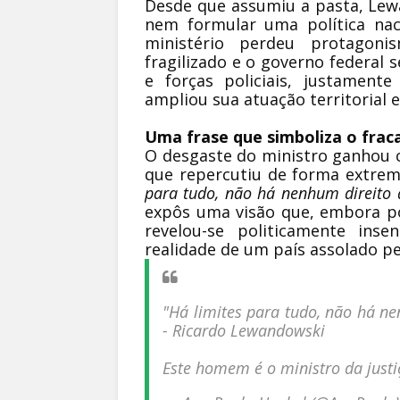
Desde que assumiu a pasta, Lew
nem formular uma política nac
ministério perdeu protagoni
fragilizado e o governo federal
e forças policiais, justamen
ampliou sua atuação territorial e
Uma frase que simboliza o frac
O desgaste do ministro ganhou c
que repercutiu de forma extrem
para tudo, não há nenhum direito 
expôs uma visão que, embora pos
revelou-se politicamente ins
realidade de um país assolado pel
"Há limites para tudo, não há nen
- Ricardo Lewandowski
Este homem é o ministro da justi