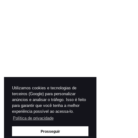
Utilizamos cookies e tecnologias de
terceiros (Google) para personalizar
anúncios e analisar o tráfego. Isso é feito
para garantir que você tenha a melhor
experiência possível ao acessa-lo.
Política de privacidade
Prosseguir