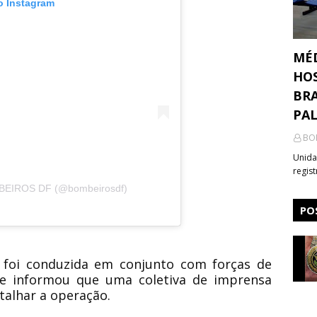
o Instagram
MÉ
HOS
BRA
PA
BO
Unida
regis
MBEIROS DF (@bombeirosdf)
PO
foi conduzida em conjunto com forças de
e informou que uma coletiva de imprensa
talhar a operação.