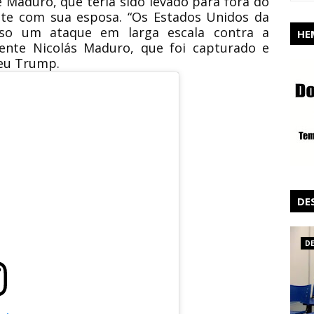
 Maduro, que teria sido levado para fora do
nte com sua esposa. “Os Estados Unidos da
sso um ataque em larga escala contra a
HE
dente Nicolás Maduro, que foi capturado e
veu Trump.
DE
D