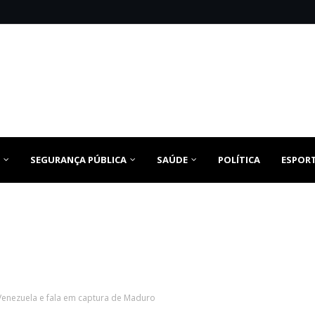
SEGURANÇA PÚBLICA
SAÚDE
POLÍTICA
ESPOR
Venezuela e fala em captura de Maduro