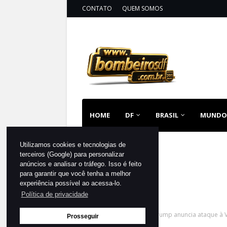
CONTATO
QUEM SOMOS
HOME
DF
BRASIL
MUNDO
Utilizamos cookies e tecnologias de
terceiros (Google) para personalizar
anúncios e analisar o tráfego. Isso é feito
para garantir que você tenha a melhor
experiência possível ao acessa-lo.
Política de privacidade
Página inicial
MUNDO
Trump anuncia ataque à 
Prosseguir