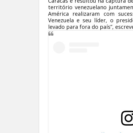
Caracas e resultou na captura de
território venezuelano juntame
América realizaram com suce
Venezuela e seu líder, o presi
levado para fora do país”, escre