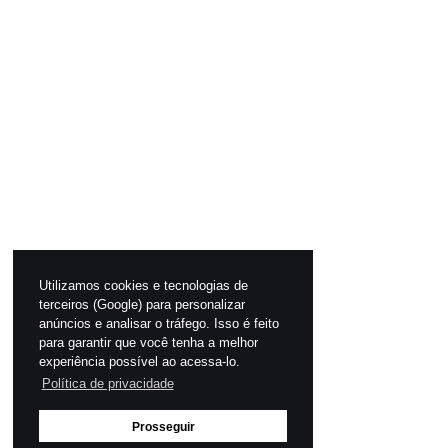
Utilizamos cookies e tecnologias de
terceiros (Google) para personalizar
anúncios e analisar o tráfego. Isso é feito
para garantir que você tenha a melhor
experiência possível ao acessa-lo.
Política de privacidade
Prosseguir