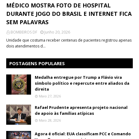
MÉDICO MOSTRA FOTO DE HOSPITAL
DURANTE JOGO DO BRASIL E INTERNET FICA
SEM PALAVRAS
BOMBEIROS DF
Junho 20, 2026
Unidade que costuma receber centenas de pacientes registrou apenas
dois atendimentos d…
POSTAGENS POPULARES
Medalha entregue por Trump a Flávio vira
símbolo político e repercute entre aliados da
direita
Maio 27, 2026
Rafael Prudente apresenta projeto nacional
de apoio às famílias atípicas
Maio 28, 2026
Agora é oficial: EUA classificam PCC e Comando