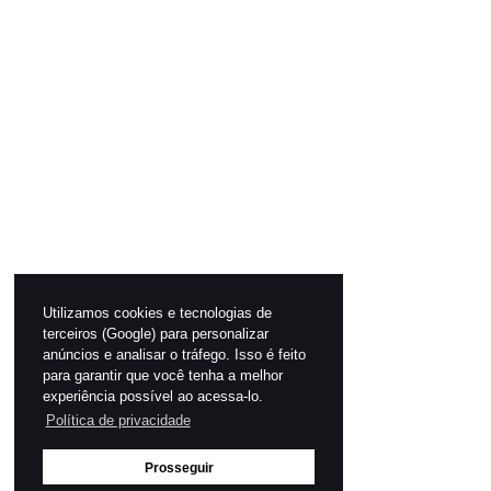
Utilizamos cookies e tecnologias de
terceiros (Google) para personalizar
anúncios e analisar o tráfego. Isso é feito
para garantir que você tenha a melhor
experiência possível ao acessa-lo.
Política de privacidade
Prosseguir