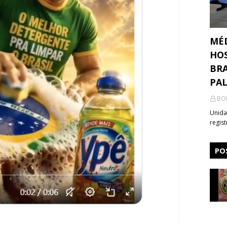
MÉ
HOS
BRA
PA
BO
Unida
regis
PO