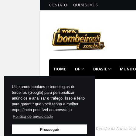
CONTATO
QUEM SOMOS
HOME
DF
BRASIL
MUNDO
Utilizamos cookies e tecnologias de
terceiros (Google) para personalizar
anúncios e analisar o tráfego. Isso é feito
para garantir que você tenha a melhor
experiência possível ao acessa-lo.
Política de privacidade
Página inicial
DESTAQUE
Decisão da Anvisa cont
Prosseguir