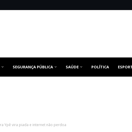
SEGURANÇA PÚBLICA
SAÚDE
POLÍTICA
ESPOR
ra Ypê vira piada e internet não perdoa