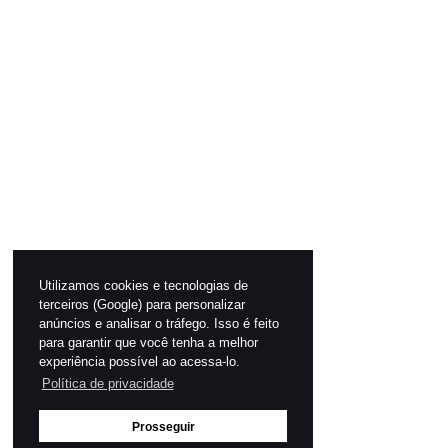
Utilizamos cookies e tecnologias de
terceiros (Google) para personalizar
anúncios e analisar o tráfego. Isso é feito
para garantir que você tenha a melhor
experiência possível ao acessa-lo.
Política de privacidade
Prosseguir