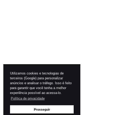
Utilizamos cookies e tecnologias de
terceiros (Google) para personalizar
anúncios e analisar o tráfego. Isso é feito
para garantir que você tenha a melhor
experiência possível ao acessa-lo.
Política de privacidade
Prosseguir