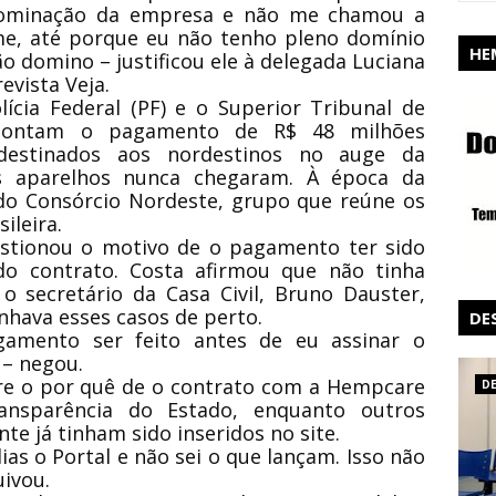
enominação da empresa e não me chamou a
e, até porque eu não tenho pleno domínio
HE
ão domino – justificou ele à delegada Luciana
evista Veja.
lícia Federal (PF) e o Superior Tribunal de
 apontam o pagamento de R$ 48 milhões
 destinados aos nordestinos no auge da
s aparelhos nunca chegaram. À época da
 do Consórcio Nordeste, grupo que reúne os
ileira.
stionou o motivo de o pagamento ter sido
 do contrato. Costa afirmou que não tinha
 secretário da Casa Civil, Bruno Dauster,
hava esses casos de perto.
DE
gamento ser feito antes de eu assinar o
– negou.
re o por quê de o contrato com a Hempcare
D
ansparência do Estado, enquanto outros
te já tinham sido inseridos no site.
ias o Portal e não sei o que lançam. Isso não
uivou.