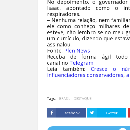
No depoimento, o governador 
Isaac, apontado como o in
respiradores.
– Nenhuma relação, nem familiar
ele como conheço milhares de 
esteve, não lembro se no meu g
um currículo, dizendo que estav
assinalou.
Fonte:
Plen News
Receba de forma ágil todo
canal no
Telegram
!
Leia também:
Cresce o nú
influenciadores conservadores, 
Tags:
BRASIL
DESTAQUE
Facebook
Twitter