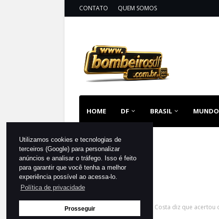
CONTATO
QUEM SOMOS
HOME
DF
BRASIL
MUNDO
Utilizamos cookies e tecnologias de
terceiros (Google) para personalizar
anúncios e analisar o tráfego. Isso é feito
para garantir que você tenha a melhor
experiência possível ao acessa-lo.
Política de privacidade
Página inicial
DESTAQUE
Costa diz que acertou
Prosseguir