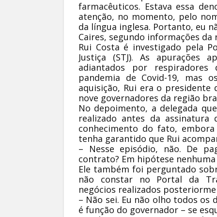
farmacêuticos. Estava essa d
atenção, no momento, pelo nom
da língua inglesa. Portanto, eu n
Caires, segundo informações da r
Rui Costa é investigado pela Po
Justiça (STJ). As apurações
adiantados por respiradores
pandemia de Covid-19, mas o
aquisição, Rui era o presidente
nove governadores da região bras
No depoimento, a delegada que
realizado antes da assinatura
conhecimento do fato, embora o
tenha garantido que Rui acompan
– Nesse episódio, não. De pa
contrato? Em hipótese nenhuma 
Ele também foi perguntado sob
não constar no Portal da Tr
negócios realizados posteriormen
– Não sei. Eu não olho todos os d
é função do governador – se esq