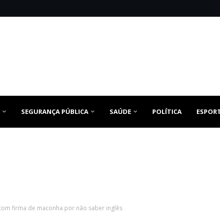
SEGURANÇA PÚBLICA
SAÚDE
POLÍTICA
ESPOR
 com firma de maconha por não saber inglês