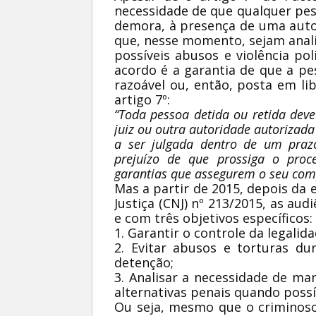
necessidade de que qualquer pess
demora, à presença de uma auto
que, nesse momento, sejam anali
possíveis abusos e violência pol
acordo é a garantia de que a pe
razoável ou, então, posta em l
artigo 7º:
“Toda pessoa detida ou retida dev
juiz ou outra autoridade autorizada 
a ser julgada dentro de um praz
prejuízo de que prossiga o proc
garantias que assegurem o seu com
Mas a partir de 2015, depois da 
Justiça (CNJ) nº 213/2015, as au
e com três objetivos específicos:
1. Garantir o controle da legalid
2. Evitar abusos e torturas d
detenção;
3. Analisar a necessidade de m
alternativas penais quando possí
Ou seja, mesmo que o criminoso