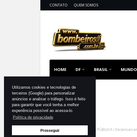
CONTATO
QUEM SOMOS
HOME
DF
BRASIL
MUNDO
Utilizamos cookies e tecnologias de
terceiros (Google) para personalizar
anúncios e analisar o tráfego. Isso é feito
para garantir que você tenha a melhor
experiência possível ao acessa-lo.
Política de privacidade
Página inicial
SEGURANÇA PÚBLICA
Desencarcer
Prosseguir
Custódia