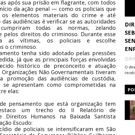
ras após sua prisão em flagrante, com todos
nício da ação penal — como os policiais que
, os elementos materiais do crime e até
das audiências é verificar se as autoridades
DIR
 cumpriram todas as normas, zelando
SEB
 pelos direitos do criminoso. Durante esse
ra as vítimas, os policiais e escolhe
SEN
s o criminoso.
ENF
namento tenha sido adotado pelas pressões
ida, já que as principais forças envolvidas
BO
ido histórico de preconceito e atuação
O des
tas Organizações Não Governamentais tiveram
receb
a promoção das audiências de custódia,
e se apresentam como comprometidas na
PO
re elas:
 de pensamento que está organização tem
destaco um trecho do II Relatório de
e Direitos Humanos na Baixada Santista
ação Escudo:
ídio de policiais se intensificaram em São