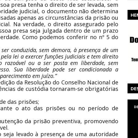
oa presa tenha o direito de ser levada, sem
ridade judicial, o documento não determina
HE
sadas apenas as circunstâncias da prisão ou
icial. Na verdade, o direito assegurado pelo
ssoa presa seja julgada dentro de um prazo
iberdade. Como podemos conferir no nº 5 do
e ser conduzida, sem demora, à presença de um
pela lei a exercer funções judiciais e tem direito
o razoável ou a ser posta em liberdade, sem
esso. Sua liberdade pode ser condicionada a
parecimento em juízo.”
edição da Resolução do Conselho Nacional de
diências de custódia tornaram-se obrigatórias
DE
ade das prisões;
urante o ato das prisões ou no período de
D
anutenção da prisão preventiva, promovendo
vel.
 seja levado à presença de uma autoridade