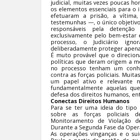
judicial, muitas vezes poucas ho
os elementos essenciais para o i
efetuaram a prisão, a vítima
testemunhas —, o único objetivo 
responsáveis pela detenção
exclusivamente pelo bem-estar e
processo, o Judiciário igno
deliberadamente proteger apena
É muto provável que o direcio
políticas que deram origem a med
no processo tenham um conhec
contra as forças policiais. Mui
um papel ativo e relevante n
fundamentalmente aquelas qu
defesa dos direitos humanos, ent
Conectas Direitos Humanos
Para se ter uma ideia do tipo
sobre as forças policiais 
Monitoramento de Violação d
Durante a Segunda Fase da Oper
As operações vinganças e o suic