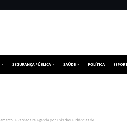
SEGURANÇA PÚBLICA
SAÚDE
POLÍTICA
ESPOR
amento: A Verdadeira Agenda por Trás das Audiências de