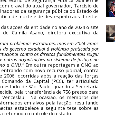
-Secretário de Segurança Pública Guilherme
, com o aval do atual governador, Tarcísio de
alhadores da segurança pública do Estado de
tica de morte e de desrespeito aos direitos
as ações da entidade no ano de 2024 o site
 de Camila Asano, diretora executiva da
veram problemas estruturais, mas em 2024 vimos
 do governo estadual à violência praticada por
titucional contra os direitos fundamentais exigiu
 outras organizações no sistema de justiça, no
omo a ONU.”
Em outra reportagem a ONG ao
 entrando com novo recurso judicial, contra
 2006, ocorridas após a reação das forças
 Comando da Capital (PCC), ter articulado
do estado de São Paulo, quando a Secretaria
ecidiu pela transferência de 756 presos para
te Venceslau. Na ocasião, os membros das
sformados em alvos pela facção, resultando
nectas estabelece a seguinte tese sobre as
ia retomou o controle do estado: