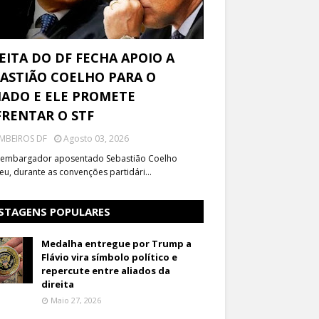
EITA DO DF FECHA APOIO A
ASTIÃO COELHO PARA O
ADO E ELE PROMETE
RENTAR O STF
MBEIROS DF
Agosto 03, 2026
embargador aposentado Sebastião Coelho
eu, durante as convenções partidári…
STAGENS POPULARES
Medalha entregue por Trump a
Flávio vira símbolo político e
repercute entre aliados da
direita
Maio 27, 2026