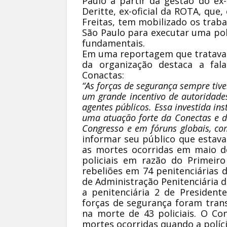
Paulo a partir da gestão do ex
Deritte, ex-oficial da ROTA, que
Freitas, tem mobilizado os trab
São Paulo para executar uma polí
fundamentais.
Em uma reportagem que tratava d
da organização destaca a fala
Conactas:
“As forças de segurança sempre ti
um grande incentivo de autoridades
agentes públicos. Essa investida ins
uma atuação forte da Conectas e de
Congresso e em fóruns globais, c
informar seu público que estava
as mortes ocorridas em maio de
policiais em razão do Primeiro
rebeliões em 74 penitenciárias 
de Administração Penitenciária d
a penitenciária 2 de Presiden
forças de segurança foram tran
na morte de 43 policiais. O Co
mortes ocorridas quando a políc