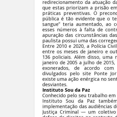
redirecionamento da atuação da
que estas priorizam a prisão e
práticas preventivas. O precon
pública é tão evidente que o te
sangue” teria aumentado, ao c
esses números à falta de cont
apuração das circunstâncias das
paulista possui uma das correged
Entre 2010 e 2020, a Polícia Civ
entre os meses de janeiro e out
136 policiais. Além disso, uma
janeiro de 2005 a julho de 2015,
exonerados, de acordo com 
divulgados pelo site Ponte J
existe uma ação enérgica no sen
desviantes.
Instituto Sou da Paz
Conhecido pelo seu trabalho em 
Instituto Sou da Paz também
implementação das audiências d
Justiça Criminal — um coletiv