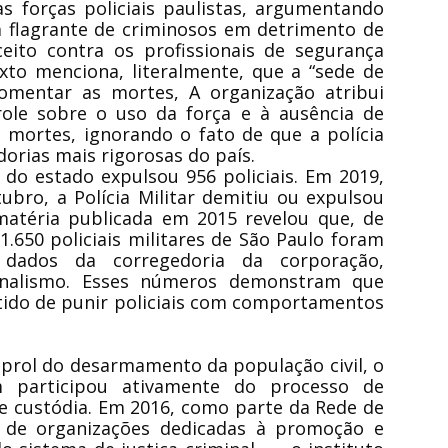
s forças policiais paulistas, argumentando
m flagrante de criminosos em detrimento de
ceito contra os profissionais de segurança
xto menciona, literalmente, que a “sede de
omentar as mortes, A organização atribui
role sobre o uso da força e à ausência de
 mortes, ignorando o fato de que a polícia
orias mais rigorosas do país.
il do estado expulsou 956 policiais. Em 2019,
ubro, a Polícia Militar demitiu ou expulsou
 matéria publicada em 2015 revelou que, de
 1.650 policiais militares de São Paulo foram
dados da corregedoria da corporação,
ornalismo. Esses números demonstram que
tido de punir policiais com comportamentos
prol do desarmamento da população civil, o
 participou ativamente do processo de
e custódia. Em 2016, como parte da Rede de
o de organizações dedicadas à promoção e