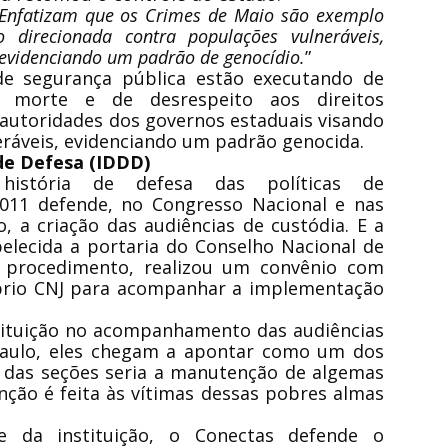
 Enfatizam que os Crimes de Maio são exemplo
o direcionada contra populações vulneráveis,
, evidenciando um padrão de genocídio.
”
 de segurança pública estão executando de
morte e de desrespeito aos direitos
 autoridades dos governos estaduais visando
ráveis, evidenciando um padrão genocida.
 de Defesa (IDDD)
stória de defesa das políticas de
011 defende, no Congresso Nacional e nas
io, a criação das audiências de custódia. E a
belecida a portaria do Conselho Nacional de
o procedimento, realizou um convênio com
óprio CNJ para acompanhar a implementação
stituição no acompanhamento das audiências
Paulo, eles chegam a apontar como um dos
a das seções seria a manutenção de algemas
ão é feita às vítimas dessas pobres almas
e da instituição, o Conectas defende o