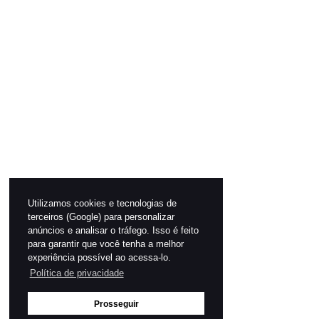
Utilizamos cookies e tecnologias de
terceiros (Google) para personalizar
anúncios e analisar o tráfego. Isso é feito
para garantir que você tenha a melhor
experiência possível ao acessa-lo.
Política de privacidade
Prosseguir