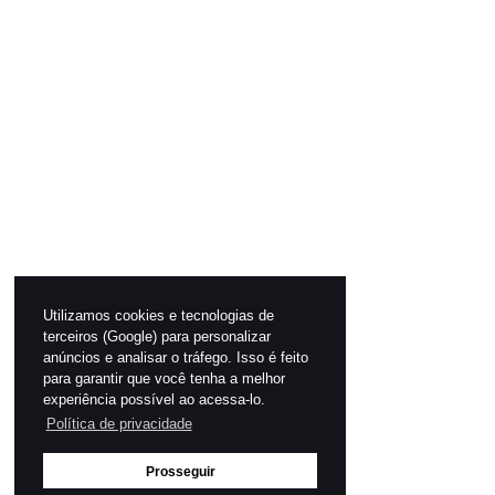
Utilizamos cookies e tecnologias de
terceiros (Google) para personalizar
anúncios e analisar o tráfego. Isso é feito
para garantir que você tenha a melhor
experiência possível ao acessa-lo.
Política de privacidade
Prosseguir