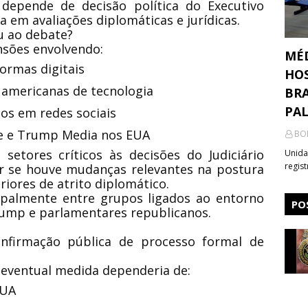
depende de decisão política do Executivo
em avaliações diplomáticas e jurídicas.
u ao debate?
nsões envolvendo:
MÉ
ormas digitais
HOS
americanas de tecnologia
BRA
PA
os em redes sociais
e e Trump Media nos EUA
BO
setores críticos às decisões do Judiciário
Unida
regis
ar se houve mudanças relevantes na postura
riores de atrito diplomático.
ipalmente entre grupos ligados ao entorno
PO
rump e parlamentares republicanos.
nfirmação pública de processo formal de
 eventual medida dependeria de:
EUA