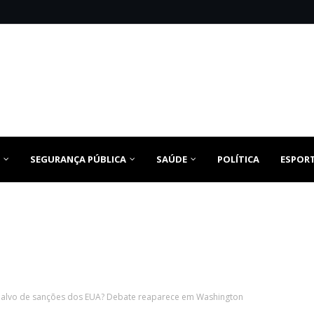
SEGURANÇA PÚBLICA
SAÚDE
POLÍTICA
ESPOR
r alvo de sanções dos EUA? Debate reaparece em Washington