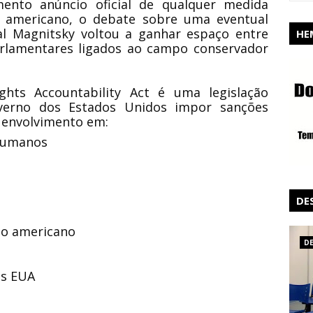
nto anúncio oficial de qualquer medida
 americano, o debate sobre uma eventual
al Magnitsky voltou a ganhar espaço entre
HE
 parlamentares ligados ao campo conservador
hts Accountability Act é uma legislação
verno dos Estados Unidos impor sanções
 envolvimento em:
 humanos
DE
io americano
D
os EUA