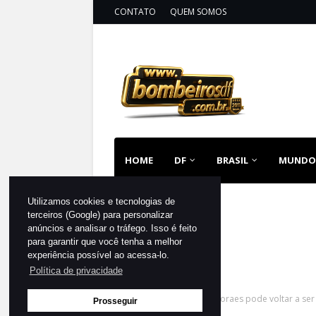
CONTATO
QUEM SOMOS
HOME
DF
BRASIL
MUNDO
Utilizamos cookies e tecnologias de
terceiros (Google) para personalizar
anúncios e analisar o tráfego. Isso é feito
para garantir que você tenha a melhor
experiência possível ao acessa-lo.
Política de privacidade
Página inicial
MUNDO
Moraes pode voltar a se
Prosseguir